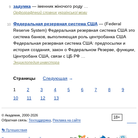
задумка
— іменник жіночого роду …
9
Орфографічний словник української мови
Федеральная резервная система США
— (Federal
10
Reserve System) Федеральная резервная система США это
система банков, выполняющая роль центробанка США
Федеральная резервная система США: предпосылки и
история создания, закон о Федеральном Резерве, функции,
Центробанк США, связи с ЦБ РФ …
Энциклопедия инвестора
Страницы
Следующая
→
1
2
3
4
5
6
7
8
9
10
11
12
13
© Академик, 2000-2026
18+
Обратная связь:
Техподдержка
,
Реклама на сайте
👣 Путешествия