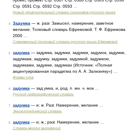
проект, прожект Стр. 0587 Стр. 0588 Стр. 0589 Стр. 0590
Стр. 0591 Стр. 0592 Стр. 0593 …
Новый объяснительный словарь синонимов русского языка
Задумка
— ж. разг. Замысел, намерение, заветное
4
желание. Толковый словарь Ефремовой. Т. Ф. Ефремова.
2000 …
Современный толковый словарь русского языка Ефремовой
задумка
— задумка, задумки, задумки, задумок, задумке,
5
задумкам, задумку, задумки, задумкой, задумкою,
задумками, задумке, задумках (Источник: «Полная
акцентуированная парадигма по А. А. Зализняку») …
Формы слов
задумка
— зад умка, и, род. п. мн. ч. мок …
6
Русский орфографический словарь
задумка
— и; ж. Разг. Намерение, желание …
7
Энциклопедический словарь
задумка
— и; ж.; разг. Намерение, желание …
8
Словарь многих выражений